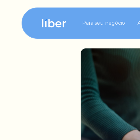
Para seu negócio
Para sua tesouraria
Para seu contas a pa
Para seu contas a re