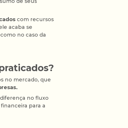
nsumo de seus
icados
com recursos
ele acaba se
, como no caso da
praticados?
os no mercado, que
presas.
diferença no fluxo
financeira para a