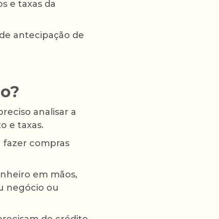
os e taxas da
de antecipação de
do?
reciso analisar a
o e taxas.
 fazer compras
inheiro em mãos,
u negócio ou