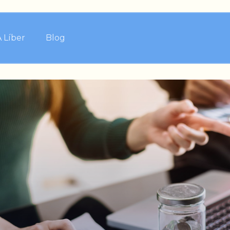
A Líber
Blog
gar
ceber