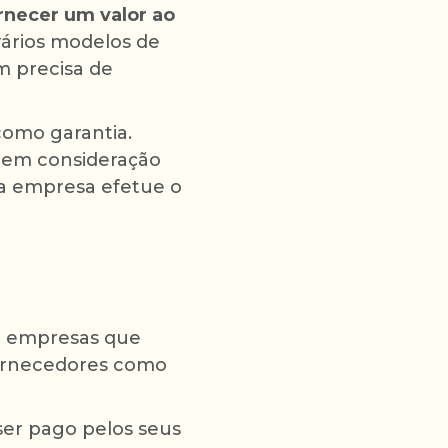
rnecer um valor ao
ários modelos de
m precisa de
omo garantia.
s em consideração
u a empresa efetue o
a empresas que
 fornecedores como
ser pago pelos seus