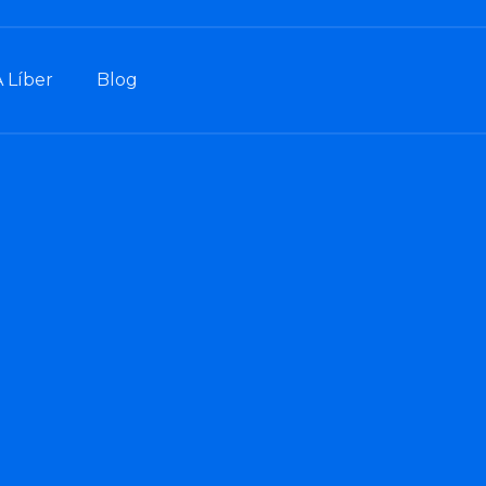
A Líber
Blog
gar
ceber