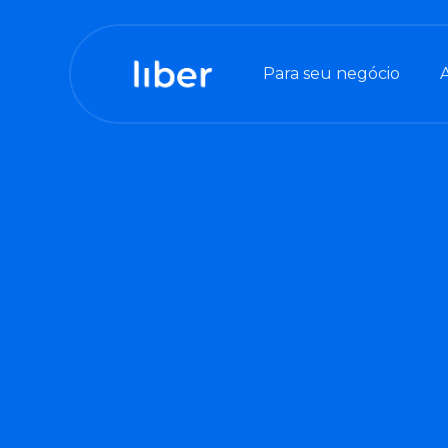
Para seu negócio
Para sua tesouraria
Para seu contas a pa
Para seu contas a re