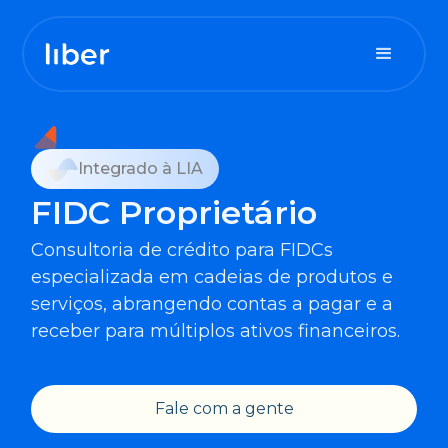
Para sua tesouraria
Integrado à LIA
Para seu contas a pagar
FIDC Proprietário
Consultoria de crédito para FIDCs
Para seu contas a receber
especializada em cadeias de produtos e
serviços, abrangendo contas a pagar e a
receber para múltiplos ativos financeiros.
Fale com a gente