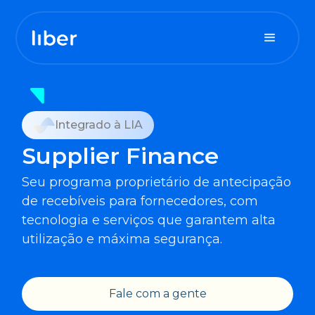
Para sua tesouraria
Integrado à LIA
Para seu contas a pagar
Supplier Finance
Para seu contas a receber
Seu programa proprietário de antecipação
de recebíveis para fornecedores, com
tecnologia e serviços que garantem alta
utilização e máxima segurança.
Fale com a gente