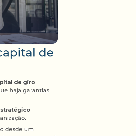
apital de
ital de giro
que haja garantias
stratégico
anização.
do desde um