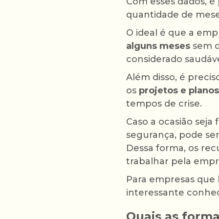
Com esses dados, é 
quantidade de mese
O ideal é que a em
alguns meses
sem q
considerado saudáve
Além disso, é precis
os
projetos e plano
tempos de crise.
Caso a ocasião seja 
segurança, pode se
Dessa forma, os rec
trabalhar pela empr
Para empresas que l
interessante conhec
Quais as forma