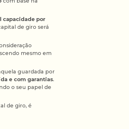
o
com base na
al capacidade por
pital de giro será
consideração
rescendo mesmo em
, aquela guardada por
pida e com garantias
.
ndo o seu papel de
 de giro, é