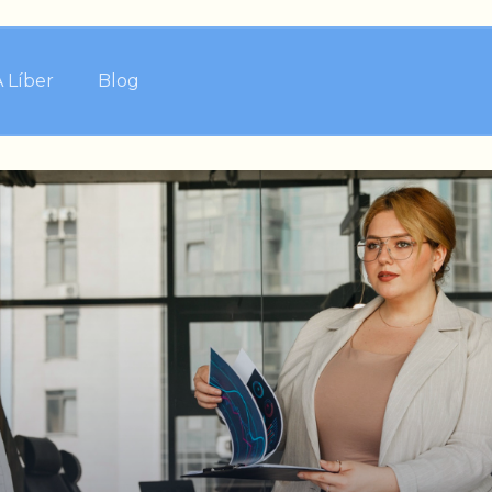
A Líber
Blog
gar
ceber