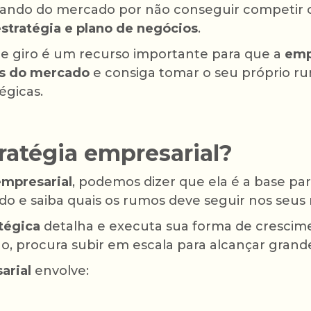
irando do mercado por não conseguir competir
stratégia e plano de negócios
.
 de giro é um recurso importante para que a
emp
es do mercado
e consiga tomar o seu próprio r
égicas.
ratégia empresarial?
empresarial
, podemos dizer que ela é a base p
do e saiba quais os rumos deve seguir nos seus 
tégica
detalha e executa sua forma de cresci
 procura subir em escala para alcançar grand
arial
envolve: