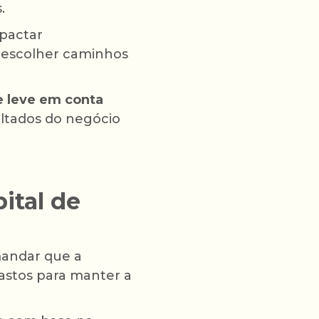
.
mpactar
e escolher caminhos
e leve em conta
sultados do negócio
ital de
andar que a
gastos para manter a