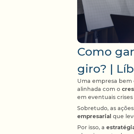
Como gara
giro? | Lí
Uma empresa bem es
alinhada com o
cre
em eventuais crises
Sobretudo, as ações
empresarial
que lev
Por isso, a
estratégi