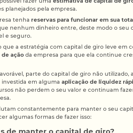
possível fazer uma
estimativa de capital de gir
s planejados pela empresa.
presa tenha
reservas para funcionar em sua tot
ue nenhum dinheiro entre, deste modo o seu ca
l e seguro.
o que a estratégia com capital de giro leve em 
s de ação
da empresa para que ela continue c
favorável, parte do capital de giro não utilizado
r investida em alguma
aplicação de liquidez rá
ursos não perdem o seu valor e continuam faze
esa.
utam constantemente para manter o seu capital
er algumas formas de fazer isso:
s de manter o capital de giro?