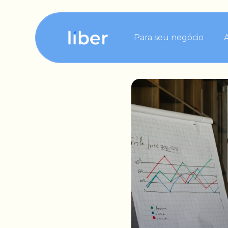
Para seu negócio
Para sua tesouraria
Para seu contas a pa
Para seu contas a re