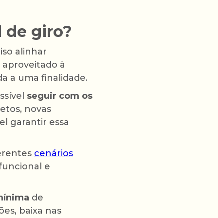
 de giro?
iso alinhar
r aproveitado à
a a uma finalidade.
ssível
seguir com os
jetos, novas
l garantir essa
erentes
cenários
funcional e
mínima
de
es, baixa nas