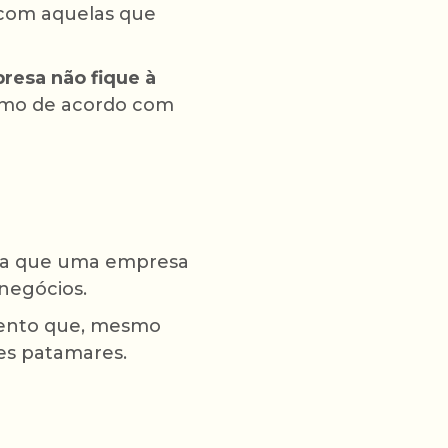
 com aquelas que
resa não fique à
umo de acordo com
ara que uma empresa
negócios.
mento que, mesmo
es patamares.