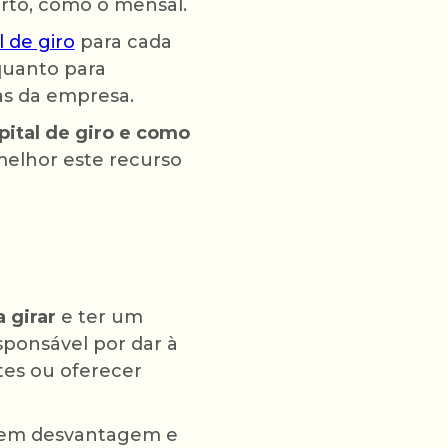
rto, como o mensal.
 de giro
para cada
quanto para
as da empresa.
pital de giro e como
melhor este recurso
 girar
e ter um
sponsável por dar à
es ou oferecer
 em desvantagem e