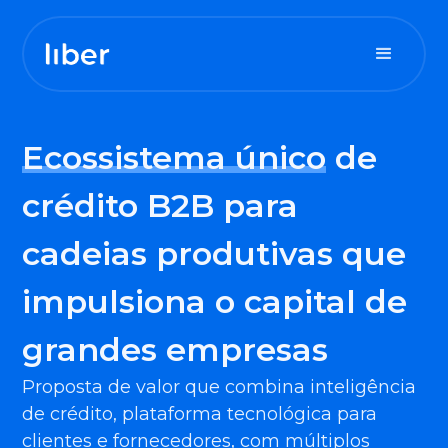
Para sua tesouraria
Ecossistema único
de
crédito B2B para
Para seu contas a pagar
cadeias produtivas que
Para seu contas a receber
impulsiona o capital de
grandes empresas
Proposta de valor que combina inteligência
de crédito, plataforma tecnológica para
clientes e fornecedores, com múltiplos