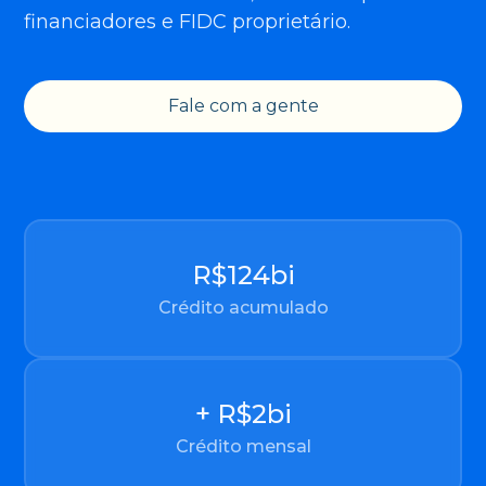
financiadores e FIDC proprietário.
Fale com a gente
R$
124
bi
Crédito acumulado
+ R$
2
bi
Crédito mensal