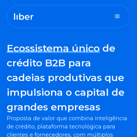
Para sua tesouraria
Ecossistema único
de
crédito B2B para
Para seu contas a pagar
cadeias produtivas que
Para seu contas a receber
impulsiona o capital de
grandes empresas
Proposta de valor que combina inteligência
de crédito, plataforma tecnológica para
clientes e fornecedores, com múltiplos