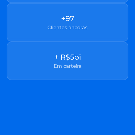
+
100
Clientes âncoras
+ R$
5
bi
Em carteira