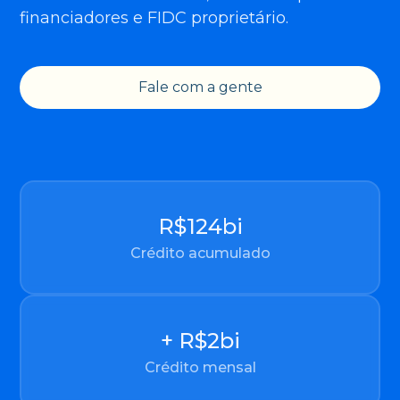
financiadores e FIDC proprietário.
Fale com a gente
R$
124
bi
Crédito acumulado
+ R$
2
bi
Crédito mensal